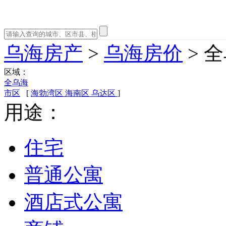
乌海房产
>
乌海房价
> 
区域：
全乌海
市区
[
海勃湾区
海南区
乌达区
]
用途：
住宅
普通公寓
酒店式公寓