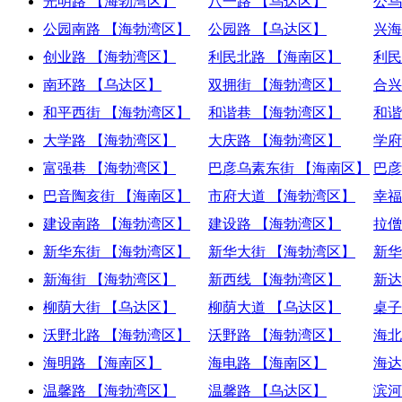
光明路
【海勃湾区】
八一路
【乌达区】
公
公园南路
【海勃湾区】
公园路
【乌达区】
兴
创业路
【海勃湾区】
利民北路
【海南区】
利
南环路
【乌达区】
双拥街
【海勃湾区】
合
和平西街
【海勃湾区】
和谐巷
【海勃湾区】
和
大学路
【海勃湾区】
大庆路
【海勃湾区】
学
富强巷
【海勃湾区】
巴彦乌素东街
【海南区】
巴
巴音陶亥街
【海南区】
市府大道
【海勃湾区】
幸
建设南路
【海勃湾区】
建设路
【海勃湾区】
拉
新华东街
【海勃湾区】
新华大街
【海勃湾区】
新
新海街
【海勃湾区】
新西线
【海勃湾区】
新
柳荫大街
【乌达区】
柳荫大道
【乌达区】
桌
沃野北路
【海勃湾区】
沃野路
【海勃湾区】
海
海明路
【海南区】
海电路
【海南区】
海
温馨路
【海勃湾区】
温馨路
【乌达区】
滨