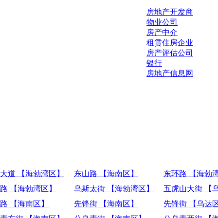
房地产开发商
物业公司
房产中介
租赁住房企业
房产评估公司
银行
房地产信息网
纪大道
【海勃湾区】
东山路
【海南区】
东环路
【海勃
兰路
【海勃湾区】
乌斯太街
【海勃湾区】
五虎山大街
【
和路
【海南区】
先锋街
【海南区】
先锋街
【乌达